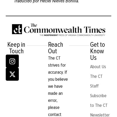
Traducido por Heciel Nieves Bonilla.
Keep in
Reach
Get to
Touch
Out
Know
Us
The CT
strives for
About Us
accuracy. If
The CT
you believe
Staff
we have
made an
Subscribe
error,
to The CT
please
contact
Newsletter