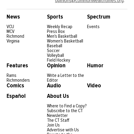
opinions@commonwealthtimes.org
.
News
Sports
Spectrum
VCU
Weekly Recap
Events
MCV
Press Box
Richmond
Men's Basketball
Virginia
Women's Basketball
Baseball
Soccer
Volleyball
Field Hockey
Features
Opinion
Humor
Rams
Write a Letter to the
Richmonders
Editor
Comics
Audio
Video
Español
About Us
Where to Find a Copy?
Subscribe to the CT
Newsletter
The CT Staff
Join Us
Advertise with Us